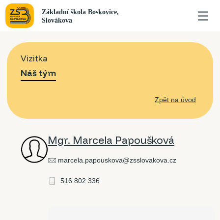
Vizitka
Náš tým
Zpět na úvod
Mgr. Marcela Papoušková
marcela.papouskova@zsslovakova.cz
516 802 336