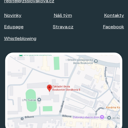
reditel@zsslovakova.cz
Novinky
Náš tým
Kontakty
Edupage
Strava.cz
Facebook
Whistleblowing