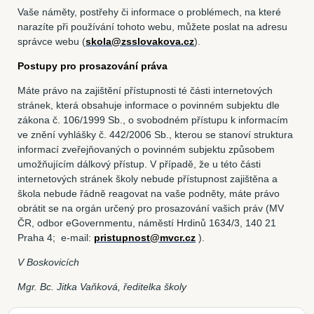
Vaše náměty, postřehy či informace o problémech, na které
narazíte při používání tohoto webu, můžete poslat na adresu
správce webu (
skola@zsslovakova.cz
).
Postupy pro prosazování práva
Máte právo na zajištění přístupnosti té části internetových
stránek, která obsahuje informace o povinném subjektu dle
zákona č. 106/1999 Sb., o svobodném přístupu k informacím
ve znění vyhlášky č. 442/2006 Sb., kterou se stanoví struktura
informací zveřejňovaných o povinném subjektu způsobem
umožňujícím dálkový přístup. V případě, že u této části
internetových stránek školy nebude přístupnost zajištěna a
škola nebude řádně reagovat na vaše podněty, máte právo
obrátit se na orgán určený pro prosazování vašich práv (MV
ČR, odbor eGovernmentu, náměstí Hrdinů 1634/3, 140 21
Praha 4; e-mail:
pristupnost@mvcr.cz
).
V Boskovicích
Mgr. Bc. Jitka Vaňková, ředitelka školy