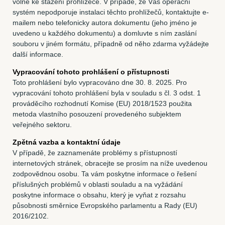
volně ke stažení prohlížeče. V případě, že Váš operační
systém nepodporuje instalaci těchto prohlížečů, kontaktujte e-
mailem nebo telefonicky autora dokumentu (jeho jméno je
uvedeno u každého dokumentu) a domluvte s ním zaslání
souboru v jiném formátu, případně od něho zdarma vyžádejte
další informace.
Vypracování tohoto prohlášení o přístupnosti
Toto prohlášení bylo vypracováno dne 30. 8. 2025. Pro
vypracování tohoto prohlášení byla v souladu s čl. 3 odst. 1
prováděcího rozhodnutí Komise (EU) 2018/1523 použita
metoda vlastního posouzení provedeného subjektem
veřejného sektoru.
Zpětná vazba a kontaktní údaje
V případě, že zaznamenáte problémy s přístupností
internetových stránek, obracejte se prosím na níže uvedenou
zodpovědnou osobu. Ta vám poskytne informace o řešení
příslušných problémů v oblasti souladu a na vyžádání
poskytne informace o obsahu, který je vyňat z rozsahu
působnosti směrnice Evropského parlamentu a Rady (EU)
2016/2102.