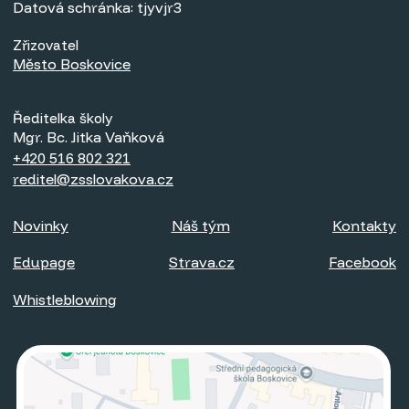
Datová schránka: tjyvjr3
Zřizovatel
Město Boskovice
Ředitelka školy
Mgr. Bc. Jitka Vaňková
+420 516 802 321
reditel@zsslovakova.cz
Novinky
Náš tým
Kontakty
Edupage
Strava.cz
Facebook
Whistleblowing