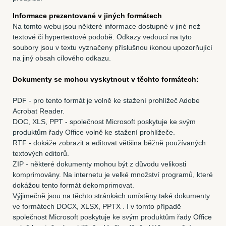
Informace prezentované v jiných formátech
Na tomto webu jsou některé informace dostupné v jiné než
textové či hypertextové podobě. Odkazy vedoucí na tyto
soubory jsou v textu vyznačeny příslušnou ikonou upozorňující
na jiný obsah cílového odkazu.
Dokumenty se mohou vyskytnout v těchto formátech:
PDF - pro tento formát je volně ke stažení prohlížeč Adobe
Acrobat Reader.
DOC, XLS, PPT - společnost Microsoft poskytuje ke svým
produktům řady Office volně ke stažení prohlížeče.
RTF - dokáže zobrazit a editovat většina běžně používaných
textových editorů.
ZIP - některé dokumenty mohou být z důvodu velikosti
komprimovány. Na internetu je velké množství programů, které
dokážou tento formát dekomprimovat.
Výjimečně jsou na těchto stránkách umístěny také dokumenty
ve formátech DOCX, XLSX, PPTX . I v tomto případě
společnost Microsoft poskytuje ke svým produktům řady Office