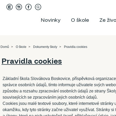
Novinky
O škole
Ze živ
Domů
O škole
Dokumenty školy
Pravidla cookies
Pravidla cookies
Základní škola Slovákova Boskovice, příspěvková organizace
správce osobních údajů, tímto informuje uživatele svých webov
způsobu a rozsahu zpracování osobních údajů ze strany Školy
souvisejících se zpracováním jejich osobních údajů.
Cookies jsou malé textové soubory, které internetové stránky u
okamžiku, kdy tyto stránky začne uživatel využívat. Stránky si
a úkony, které na nich uskutečnil (např. přihlašovací údaje, ja