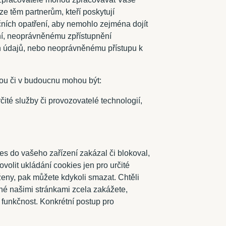
ze těm partnerům, kteří poskytují
čních opatření, aby nemohlo zejména dojít
ní, neoprávněnému zpřístupnění
 údajů, nebo neoprávněnému přístupu k
sou či v budoucnu mohou být:
čité služby či provozovatelé technologií,
es do vašeho zařízení zakázal či blokoval,
volit ukládání cookies jen pro určité
ženy, pak můžete kdykoli smazat. Chtěli
né našimi stránkami zcela zakážete,
funkčnost. Konkrétní postup pro