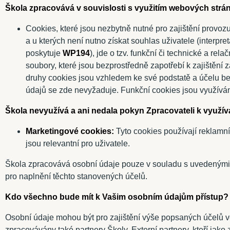
Škola zpracovává v souvislosti s využitím webových strán
Cookies, které jsou nezbytně nutné pro zajištění provoz
a u kterých není nutno získat souhlas uživatele (interpre
poskytuje
WP194
), jde o tzv. funkční či technické a re
soubory, které jsou bezprostředně zapotřebí k zajištění 
druhy cookies jsou vzhledem ke své podstatě a účelu be
údajů se zde nevyžaduje. Funkční cookies jsou využívá
Škola nevyužívá a ani nedala pokyn Zpracovateli k využív
Marketingové cookies:
Tyto cookies používají reklamní
jsou relevantní pro uživatele.
Škola zpracovává osobní údaje pouze v souladu s uvedenými
pro naplnění těchto stanovených účelů.
Kdo všechno bude mít k Vašim osobním údajům přístup?
Osobní údaje mohou být pro zajištění výše popsaných účelů 
zpracovávány také partnery Školy. Externí partnery, kteří ja