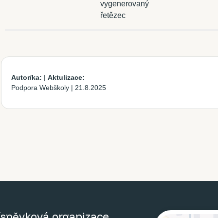
vygenerovaný
řetězec
Autor/ka:
|
Aktulizace:
Podpora Webškoly
|
21.8.2025
říspěvková organizace