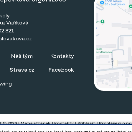
koly
itka Vaňková
02 321
slovakova.cz
Náš tým
Kontakty
Strava.cz
Facebook
owing
t © 2026 |
Mapa stránek
|
Kontakty
|
Přihlásit
|
Prohlášení o př