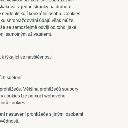
skakovat z jedné stránky na druhou.
e neidentifikují konkrétní osobu. Cookies
ledku shromažďování údajů však může
Vše se samozřejmě odvíjí od toho, jaké
zení samotným uživatelem).
k týkající se návštěvnosti
ch sdělení;
prohlížeče. Většina prohlížečů soubory
ory cookies lze pomocí webového
borů cookies.
lení nastavení prohlížeče s jinými osobami
ovědnosti.