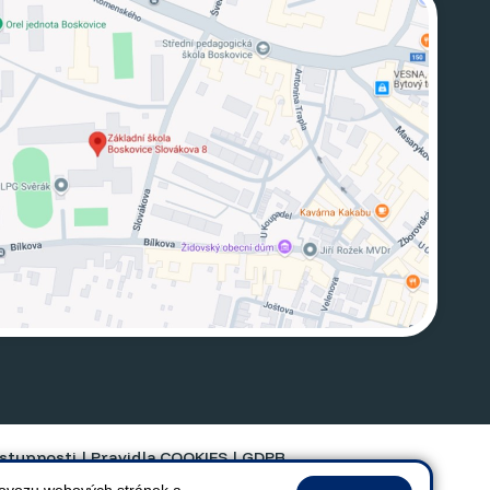
ístupnosti
|
Pravidla COOKIES
|
GDPR