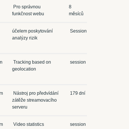
Pro správnou
8
funkčnost webu
měsíců
účelem poskytování
Session
analýzy rizik
m
Tracking based on
session
geolocation
om
Nástroj pro předvídání
179 dní
zátěže streamovacího
serveru
om
Video statistics
session