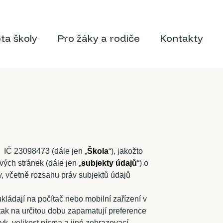
ota školy
Pro žáky a rodiče
Kontakty
 IČ 23098473 (dále jen „
Škola
“), jakožto
ých stránek (dále jen „
subjekty údajů
“) o
, včetně rozsahu práv subjektů údajů
kládají na počítač nebo mobilní zařízení v
 tak na určitou dobu zapamatují preference
zyk, velikost písma a jiné zobrazovací