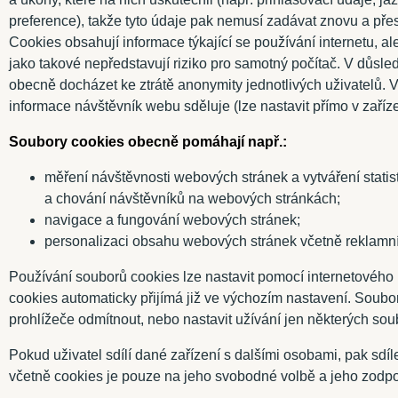
preference), takže tyto údaje pak nemusí zadávat znovu a pře
Cookies obsahují informace týkající se používání internetu, al
jako takové nepředstavují riziko pro samotný počítač. V důs
obecně docházet ke ztrátě anonymity jednotlivých uživatelů. 
informace návštěvník webu sděluje (lze nastavit přímo v zaří
Soubory cookies obecně pomáhají např.:
měření návštěvnosti webových stránek a vytváření statisti
a chování návštěvníků na webových stránkách;
navigace a fungování webových stránek;
personalizaci obsahu webových stránek včetně reklamní
Používání souborů cookies lze nastavit pomocí internetového 
cookies automaticky přijímá již ve výchozím nastavení. Soub
prohlížeče odmítnout, nebo nastavit užívání jen některých sou
Pokud uživatel sdílí dané zařízení s dalšími osobami, pak sdí
včetně cookies je pouze na jeho svobodné volbě a jeho zodp