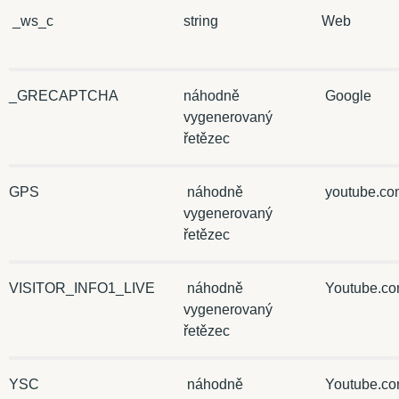
_ws_c
string
Web
_GRECAPTCHA
náhodně
Google
vygenerovaný
řetězec
GPS
náhodně
youtube.co
vygenerovaný
řetězec
VISITOR_INFO1_LIVE
náhodně
Youtube.c
vygenerovaný
řetězec
YSC
náhodně
Youtube.c