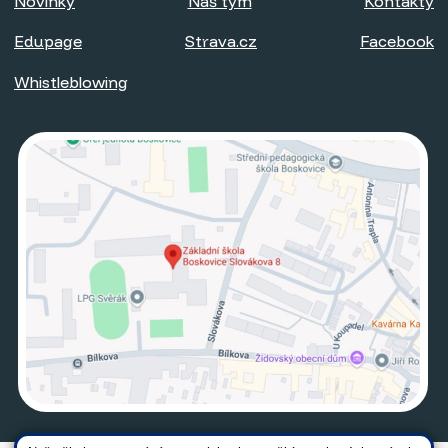
Novinky
Náš tým
Kontakty
Edupage
Strava.cz
Facebook
Whistleblowing