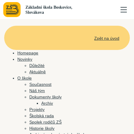
Zpět na úvod
Homepage
Novinky
Důležité
Aktuálně
O škole
Současnost
Náš tým
Dokumenty školy
Archiv
Projekty
Školská rada
Spolek rodičů ZŠ
Historie školy