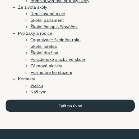
Archivní webové stránky školy
Ze života školy
Realizované akce
Školní parlament
Školní časopis Slováček
Pro žáky a rodiče
Organizace školního roku
Školní jídelna
Školní družina
Poradenské služby ve škole
Zájmové aktivity
Formuláře ke stažení
Kontakty
Vizitka
Náš tým
Zpět na úvod