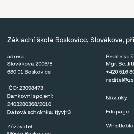
Základní škola Boskovice, Slovákova, p
adresa
Ředitelka š
Slovákova 2006/8
Mgr. Bc. J
680 01 Boskovice
+420 516 8
reditel@zs
IČO: 23098473
Bankovní spojení:
Novinky
2403280368/2010
Edupage
Datová schránka: tjyvjr3
Whistlebl
Zřizovatel
Město Boskovice