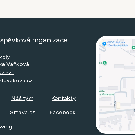
říspěvková organizace
koly
itka Vaňková
02 321
slovakova.cz
Náš tým
Kontakty
Strava.cz
Facebook
owing