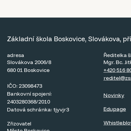
Základní škola Boskovice, Slovákova, p
adresa
Ředitelka š
Slovákova 2006/8
Mgr. Bc. J
680 01 Boskovice
+420 516 8
reditel@zs
IČO: 23098473
Bankovní spojení:
Novinky
2403280368/2010
Edupage
Datová schránka: tjyvjr3
Whistlebl
Zřizovatel
Město Boskovice