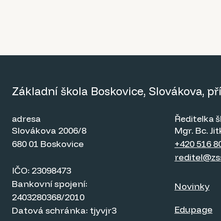
Základní škola Boskovice, Slovákova, p
adresa
Ředitelka š
Slovákova 2006/8
Mgr. Bc. J
680 01 Boskovice
+420 516 8
reditel@zs
IČO: 23098473
Bankovní spojení:
Novinky
2403280368/2010
Edupage
Datová schránka: tjyvjr3