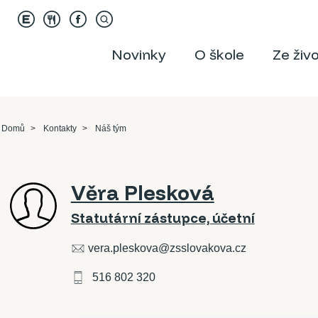
Novinky
O škole
Ze živ
Domů
Kontakty
Náš tým
Věra Plesková
Statutární zástupce, účetní
vera.pleskova@zsslovakova.cz
516 802 320