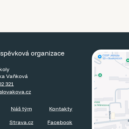
říspěvková organizace
koly
itka Vaňková
02 321
slovakova.cz
Náš tým
Kontakty
Strava.cz
Facebook