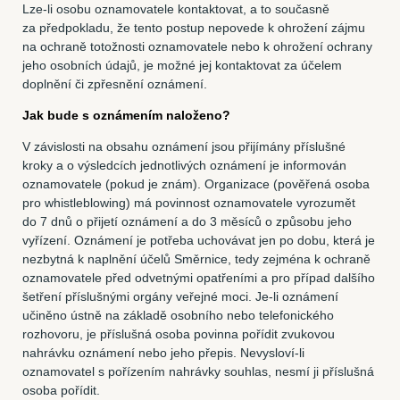
Lze-li osobu oznamovatele kontaktovat, a to současně
za předpokladu, že tento postup nepovede k ohrožení zájmu
na ochraně totožnosti oznamovatele nebo k ohrožení ochrany
jeho osobních údajů, je možné jej kontaktovat za účelem
doplnění či zpřesnění oznámení.
Jak bude s oznámením naloženo?
V závislosti na obsahu oznámení jsou přijímány příslušné
kroky a o výsledcích jednotlivých oznámení je informován
oznamovatele (pokud je znám). Organizace (pověřená osoba
pro whistleblowing) má povinnost oznamovatele vyrozumět
do 7 dnů o přijetí oznámení a do 3 měsíců o způsobu jeho
vyřízení. Oznámení je potřeba uchovávat jen po dobu, která je
nezbytná k naplnění účelů Směrnice, tedy zejména k ochraně
oznamovatele před odvetnými opatřeními a pro případ dalšího
šetření příslušnými orgány veřejné moci. Je-li oznámení
učiněno ústně na základě osobního nebo telefonického
rozhovoru, je příslušná osoba povinna pořídit zvukovou
nahrávku oznámení nebo jeho přepis. Nevysloví-li
oznamovatel s pořízením nahrávky souhlas, nesmí ji příslušná
osoba pořídit.