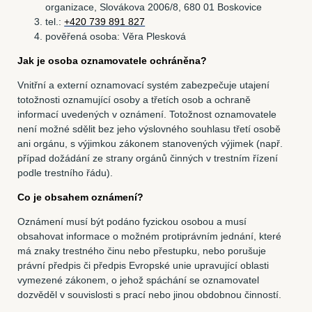
organizace, Slovákova 2006/8, 680 01 Boskovice
tel.:
+420 739 891 827
pověřená osoba: Věra Plesková
Jak je osoba oznamovatele ochráněna?
Vnitřní a externí oznamovací systém zabezpečuje utajení
totožnosti oznamující osoby a třetích osob a ochraně
informací uvedených v oznámení. Totožnost oznamovatele
není možné sdělit bez jeho výslovného souhlasu třetí osobě
ani orgánu, s výjimkou zákonem stanovených výjimek (např.
případ dožádání ze strany orgánů činných v trestním řízení
podle trestního řádu).
Co je obsahem oznámení?
Oznámení musí být podáno fyzickou osobou a musí
obsahovat informace o možném protiprávním jednání, které
má znaky trestného činu nebo přestupku, nebo porušuje
právní předpis či předpis Evropské unie upravující oblasti
vymezené zákonem, o jehož spáchání se oznamovatel
dozvěděl v souvislosti s prací nebo jinou obdobnou činností.