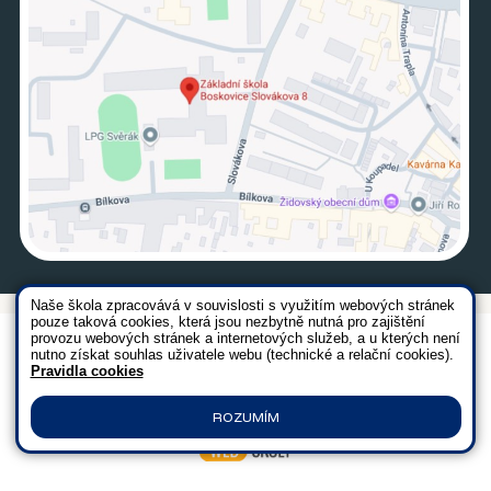
Naše škola zpracovává v souvislosti s využitím webových stránek
pouze taková cookies, která jsou nezbytně nutná pro zajištění
provozu webových stránek a internetových služeb, a u kterých není
Všechna práva vyhrazena. Copyright © 2026 |
Mapa stránek
|
nutno získat souhlas uživatele webu (technické a relační cookies).
Kontakty
|
Přihlásit
|
Prohlášení o přístupnosti
|
Pravidla COOKIES
Pravidla cookies
|
GDPR
ROZUMÍM