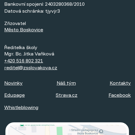
Bankovní spojení: 2403280368/2010
Datová schránka: tjyvjr3
Zřizovatel
Město Boskovice
Ředitelka školy
Mgr. Bc. Jitka Vaňková
+420 516 802 321
reditel@zsslovakova.cz
Novinky
Náš tým
Kontakty
Edupage
Strava.cz
Facebook
Whistleblowing